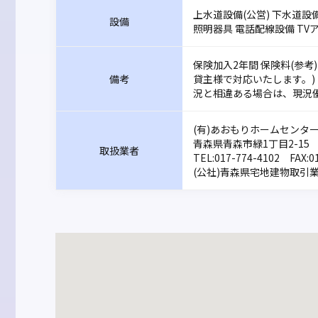
上水道設備(公営) 下水道設備
設備
照明器具 電話配線設備 TV
保険加入2年間 保険料(参考
備考
貸主様で対応いたします。) よ
況と相違ある場合は、現況優
(有)あおもりホームセンター
青森県青森市緑1丁目2-15
取扱業者
TEL:
017-774-4102
FAX:01
(公社)青森県宅地建物取引