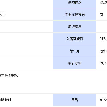
建物構造
RC
円/月
主要採光方向
南
周辺環境
入居可能日
即入
築年月
昭和
取引態様
仲介
料等の80%
浄機能付
風呂
有 