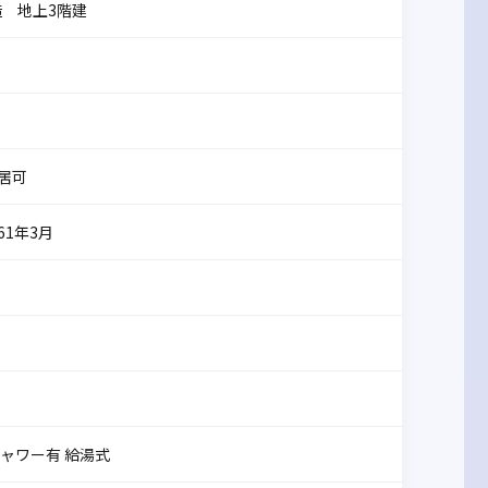
造 地上3階建
居可
61年3月
シャワー有 給湯式