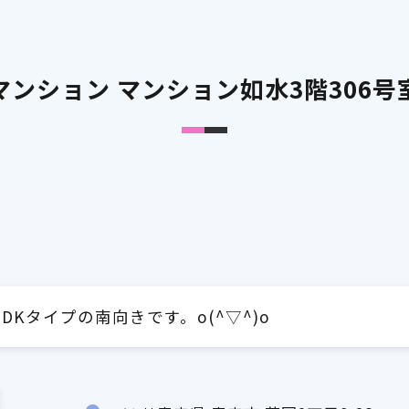
マンション マンション如水3階306号
Kタイプの南向きです。o(^▽^)o