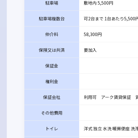
駐車場
敷地内 5,500円
駐車場複数台
可2台まで 1台あたり5,500
仲介料
58,300円
保険又は共済
要加入
保証金
権利金
保証会社
利用可 アーク賃貸保証 賃
その他費用
トイレ
洋式 独立 水洗 暖房便座 洗