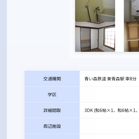
交通機関
青い森鉄道 東青森駅 車8分
学区
詳細間取
3DK (和6帖×1、和6帖×1
周辺施設