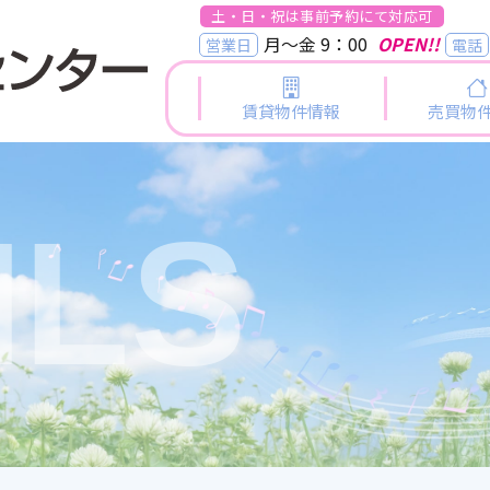
土・日・祝は事前予約にて対応可
月～金 9：00
OPEN!!
営業日
電話
賃貸物件情報
売買物
ILS