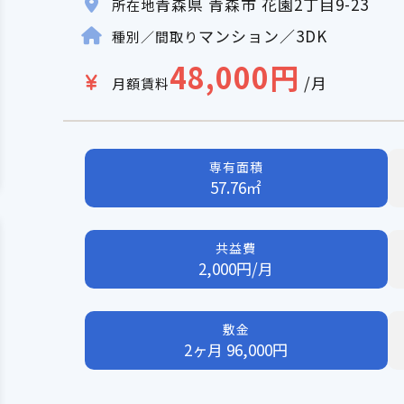
青森県 青森市 花園2丁目9-23
所在地
マンション／3DK
種別／間取り
48,000円
/月
月額賃料
専有面積
57.76㎡
共益費
2,000円/月
敷金
2ヶ月 96,000円