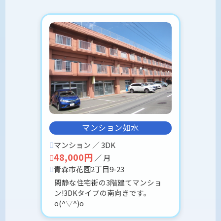
賃料降順
専有面積昇順
専有面積降順
築年昇順
築年降順
マンション如水
マンション ／ 3DK
48,000円
／ 月
青森市花園2丁目9-23
閑静な住宅街の3階建てマンショ
ン!3DKタイプの南向きです。
o(^▽^)o