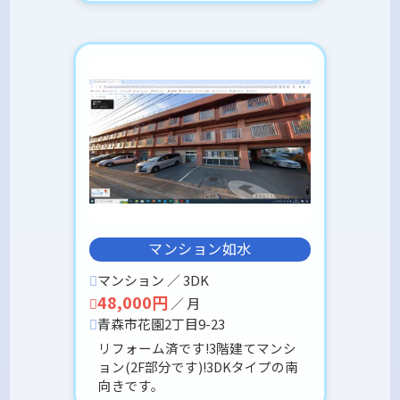
マンション如水
マンション ／ 3DK
48,000円
／ 月
青森市花園2丁目9-23
リフォーム済です!3階建てマンシ
ョン(2F部分です)!3DKタイプの南
向きです。