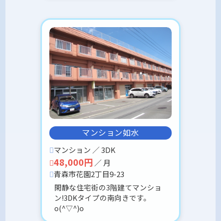
マンション如水
マンション ／ 3DK
48,000円
／ 月
青森市花園2丁目9-23
閑静な住宅街の3階建てマンショ
ン!3DKタイプの南向きです。
o(^▽^)o