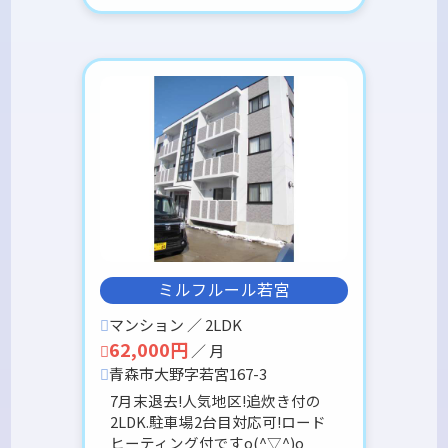
ミルフルール若宮
マンション ／ 2LDK
62,000円
／ 月
青森市大野字若宮167-3
7月末退去!人気地区!追炊き付の
2LDK.駐車場2台目対応可!ロード
ヒーティング付ですo(^▽^)o