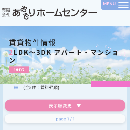
賃貸物件情報
RENT
2LDK～3DK アパート・マンショ
ン
rent
(全5件：賃料昇順)
表示順変更 ▼
page 1 / 1
賃料昇順