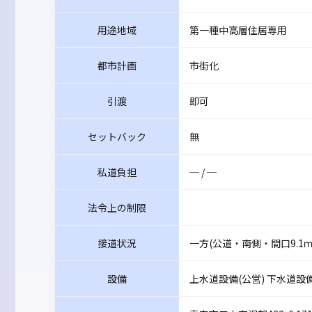
用途地域
第一種中高層住居専用
都市計画
市街化
引渡
即可
セットバック
無
私道負担
─ / ─
法令上の制限
接道状況
一方(公道・南側・間口9.1ｍ
設備
上水道設備(公営) 下水道設