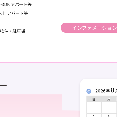
K～3DK アパート等
K以上 アパート等
インフォメーショ
物件・駐車場
8
2026年
日
月
2
3