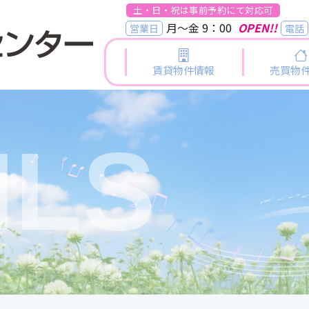
土・日・祝は事前予約にて対応可
月～金 9：00
OPEN!!
営業日
電話
賃貸物件情報
売買物
ILS