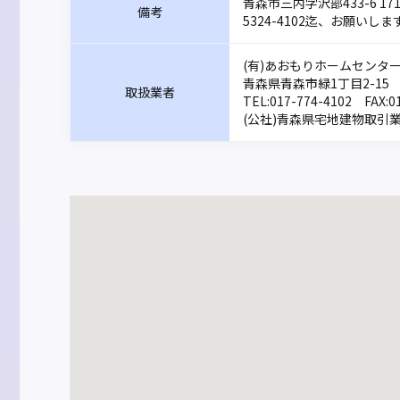
青森市三内字沢部433-6 1
備考
5324-4102迄、お願い
(有)あおもりホームセンター
青森県青森市緑1丁目2-15
取扱業者
TEL:
017-774-4102
FAX:01
(公社)青森県宅地建物取引