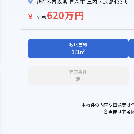
青森県 青森市 三内字沢部433-6
所在地
620万円
価格
敷地面積
171㎡
建築条件
無
本物件の内容や画像等は
各画像は参考