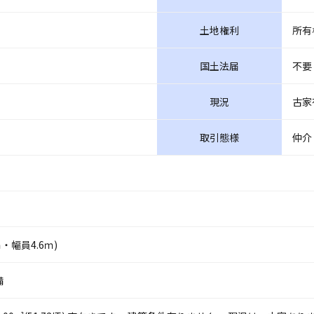
土地権利
所有
国土法届
不要
現況
古家
取引態様
仲介
・幅員4.6ｍ)
備