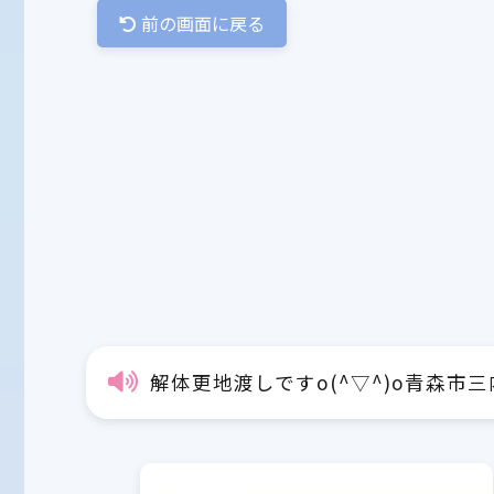
前の画面に戻る
解体更地渡しですo(^▽^)o青森市三内字沢