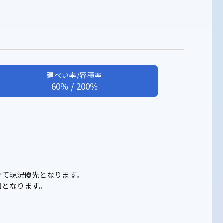
建ぺい率/容積率
60％ / 200％
全て現況優先となります。
図となります。