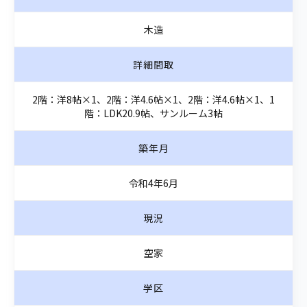
木造
詳細間取
2階：洋8帖×1、2階：洋4.6帖×1、2階：洋4.6帖×1、1
階：LDK20.9帖、サンルーム3帖
築年月
令和4年6月
現況
空家
学区