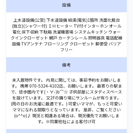
設備
上水道設備(公営) 下水道設備 給湯(電気)1箇所 洗面化粧台
(独立)(シャワー付) ＩＨヒーター TV付インターホン オール
電化 床下収納 下駄箱 洗濯機置場 システムキッチン ウォー
クインクローゼット 網戸 カーテンレール 照明器具 電話配線
設備 TVアンテナ フローリング クローゼット 郵便受 バリア
フリー
備考
未入居物件です。 内見に関しては、事前予約をお願いしま
す。 携帯 070-5324-4102迄、お願いします。 最寄りの駅ま
で、徒歩圏内です(・∀-)b⌒☆ 子供部屋にスタディスペース
を設けています。 又2Fの踊り場にサンルームが有ります。
(雨の日のお洗濯に最適です。) 可愛いママが、もっと可愛い
ママになれる間取りとなっています。 是非、ご覧ください
(o^^o)♪ 現況と相違ある場合は、現況優先でお願いしま
す。※同業他社による客付け可