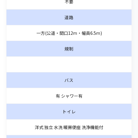
不要
道路
一方(公道・間口12ｍ・幅員6.5ｍ)
規制
バス
有 シャワー有
トイレ
洋式 独立 水洗 暖房便座 洗浄機能付