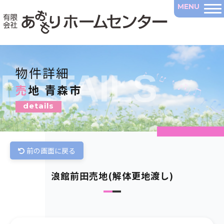
物件詳細
DETAILS
売地 青森市
details
前の画面に戻る
浪館前田売地(解体更地渡し)