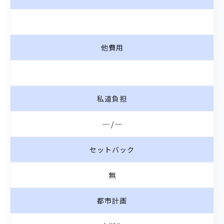
他費用
私道負担
─ / ─
セットバック
無
都市計画