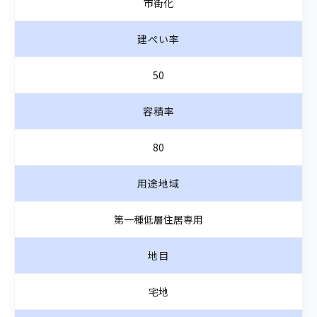
市街化
建ぺい率
50
容積率
80
用途地域
第一種低層住居専用
地目
宅地