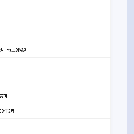
C造 地上3階建
居可
63年3月