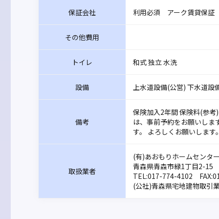
保証会社
利用必須 アーク賃貸保証 
その他費用
トイレ
和式 独立 水洗
設備
上水道設備(公営) 下水道設備
保険加入2年間 保険料(参考)
備考
は、事前予約をお願いします。
す。 よろしくお願いします。
(有)あおもりホームセンター
青森県青森市緑1丁目2-15
取扱業者
TEL:
017-774-4102
FAX:01
(公社)青森県宅地建物取引