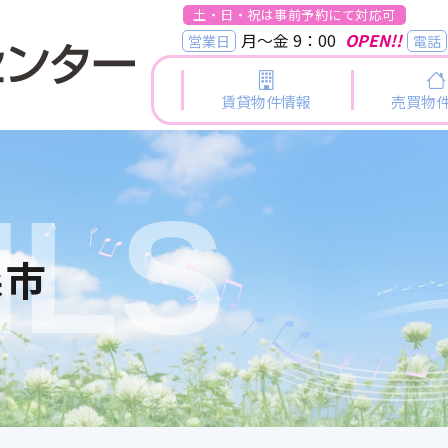
土・日・祝は事前予約にて対応可
月～金 9：00
OPEN!!
営業日
電話
賃貸物件情報
売買物
ILS
森市