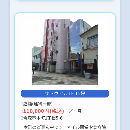
月額50,000円です。
*:.。.(＊๓´╰╯`๓＊).。.:*
2025-09-18
青森市四ツ石字里見
調整区良い気ですが、公道に面してい
て、平坦です。
菜園、又はq資材置き場にいかがでしょ
うか？
よろしくお願いします。*:.。.(＊๓
´╰╯`๓＊).。.:*
2025-06-10
本日、当社ホームページをリニューア
サトウビル1F 12坪
ルいたしました。
今後とも。あおもりホームセンターを
店舗(建物一部)
／
よろしくお願いいたします。
110,000円(税込)
／ 月
青森市本町1丁目5-6
本町のど真ん中です。ネイル関係や美容院