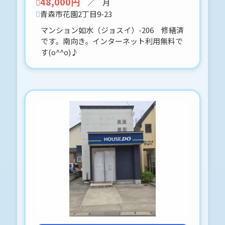
48,000円
／ 月
ル。
青森市花園2丁目9-23
★屋根は積雪2m耐用ステレスフラット
マンション如水（ジョスイ）-206 修繕済
タイプ。ペンキ不要
です。南向き。インターネット利用無料で
★トリプルガラスなので夏冬経済的。
カーポート仕様。駐車場4台対応可能
す(o^^o)♪
です(⋈◍＞◡＜◍)。✧♡
築浅の綺麗な物件です*:.。.(＊๓
´╰╯`๓＊).。.:*
よろしくお願いします。
2026-05-16
マック青森コート-305号 青森市南佃2
丁目21-8
賃借人が住んでいますが、写真を掲載
しました。
あくまで参考資料として、ご覧願いま
す。
とてもきれいに使用している方です。
内見に関しては事前予約をお願いしま
す。