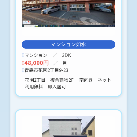
修繕前ですが、内見は可能です
(o^^o)♪
駐車場 縦列で2台対応可能です。
追加駐車場も台数に制限有りますが、
早めの予約で追加駐車場2台分可
（5,500円）
マンション如水
2026-04-28
マンション
／ 3DK
はうすむらかみ-201 〒030-0813 青
48,000円
／ 月
森市松原2丁目７－７
青森市花園2丁目9-23
５月末退去予定です。
コンパクトな１LDKです。
花園2丁目 複合建物2F 南向き ネット
駐車場は貸主様が除排雪を手伝ってく
利用無料 即入居可
れています(⋈◍＞◡＜◍)。✧♡
内見に関しては、事前予約をお願いし
ます。
よろしくお願いします。
国道近く、買い物便利な場所です。
*:.。.(＊๓´╰╯`๓＊).。.:*