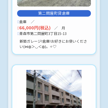
青森市浪館前田2丁目4-15 中田様貸物
件
第二問屋町貸倉庫
一戸建て貸物件
１F店舗使用（店舗又は事務所対応）
倉庫
／
２F １LDK居住用スペース有ります。
66,000円(税込)
／ 月
６月上旬入居可 駐車場２台対応可能
青森市第二問屋町3丁目15-13
です(⋈◍＞◡＜◍)。✧♡
新築ガレージ!倉庫!お好きにお使いくださ
い(⋈◍＞◡＜◍)。✧♡
2026-04-28
サンシティ花園-102 〒030-0966 青
森市花園２丁目４４－１０
５月９日迄、仮押え入りました。
御理解の上、よろしくお願いします。
2026-04-28
カーユーハウス-202 〒030-0813 青
森市松原2丁目8-6
申込予約、入りましたo(^▽^)oありが
とうございました♪