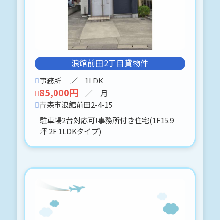
メゾンシェル-202 〒030-0843 青森
市浜田２丁目８－１３
浜田地区
ワンルーム 単身者向けです。
ご希望でネイルサロン等でも可能です
(o^^o)♪
浪館前田2丁目貸物件
内見に関しては、事前予約をお願いし
ます。
事務所
／ 1LDK
(⋈◍＞◡＜◍)。✧♡
85,000円
／ 月
青森市浪館前田2-4-15
2026-06-30
駐車場2台対応可!事務所付き住宅(1F15.9
■サンシティ花園-102 〒030-0966
坪 2F 1LDKタイプ)
青森市花園２丁目４４－１０
仮押え希望の方の申し入れがありま
したので、記載しておきます。
■ホームタウンみどりE-202 青森市緑
1丁目14-1
申込予約、入りましたo(^▽^)oあり
がとうございました♪
■サンライトタウンⅡ-A
申込予約、入りましたo(^▽^)oあり