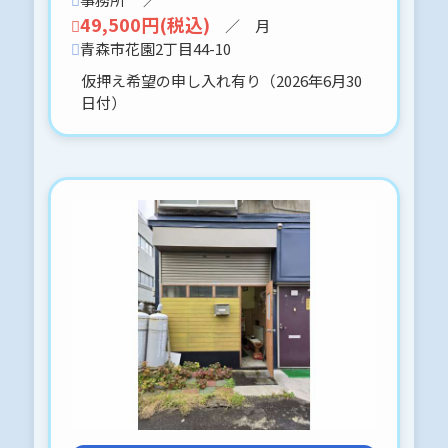
2026-02-24
49,500円(税込)
／ 月
■青森市大字石江字三好117-17他 貸
家
青森市花園2丁目44-10
最新情報の写真をUPしました。
仮押え希望の申し入れ有り（2026年6月30
修繕完成予定は３月２０日位です。
日付）
(⋈◍＞◡＜◍)。✧♡
■ウォールデン-101 最新情報の写真
をUPしました。
外壁を張り替えました。とても可愛
い感じです。
２台目敷地内駐車OK（5,000円）ロ
ードヒーティング対応です。
( ・ᴗ・ )⸝⚑⚐゛︎︎︎
2026-02-23
はうすむらかみ-103 〒030-0813 青
森市松原2丁目７－７
写真をUPしました。
是非、ご覧くださいませ。
駐車場は、ロードヒーティング対応場
所では有りませんが、貸主様が適宜に