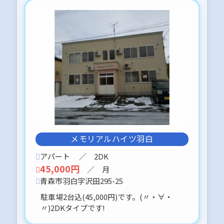
堤町2丁目 両面道路です。
29.81坪 350万円です( ⊙⊙)!!
(・∀-)b⌒☆
コンパクト住宅にいかがでしょうか？
(・∀-)b⌒☆
2025-09-29
即入居可能です。
浜田地区 １DKタイプのアパートです
冬期間の除排雪、有ります(o^^o)♪
ネイルサロン・エクステサロン等とし
ても使用可能です。
メモリアルハイツ羽白
検討されてる方、いかがでしょうか？
アパート
／ 2DK
45,000円
／ 月
2025-09-29
青森市羽白字沢田295-25
青森市石江地区
コンパクトな貸家が、11月下旬フルリ
駐車場2台込(45,000円)です。(〃・∀・
フォーム完成予定です。
〃)2DKタイプです!
駐車場は、小型車希望します。