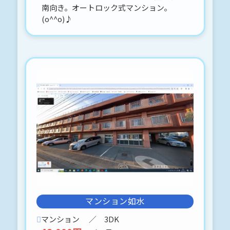
南向き。オートロック式マンション。
2026-05-22
(o^^o)♪
緑1丁目
一人暮らしにお勧め物件です。
ロードヒーティング
角部屋です。
とても明るいお部屋です。
買い物も便利ですよ(ღ✪v✪)。o♡
2026-05-16
青森市羽白字沢田67-10 中古住宅（築
浅）セキスイハイム施工
2,500万円です。
価格の見直ししました。
売主様入居中のため、内見に関して
は、事前予約をお願いします。
携帯 070-5324-4102迄、お願いしま
す。
マンション如水
★地震に強い、降雪地域用の軽量鉄骨
と基礎
マンション
／ 3DK
★壁の塗り替えがいらない磁器タイ