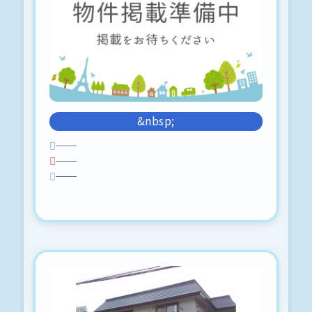
がとうございました♪
2026-06-18
ミルフルール若宮-201
〒030-0852 青森市大野字若宮167-
3
7月末退去
&nbsp;
ロードヒーティング対応
駐車場2台目可
──
3階建てのマンションです。( ・ᴗ・
──
)⸝⚑⚐゛︎︎︎
──
2026-06-17
キュービック24 A-205 〒030-
0845 青森市緑１丁目14-6
申込予約、入りました。
2026-06-17
サンライトタウンⅡ-A