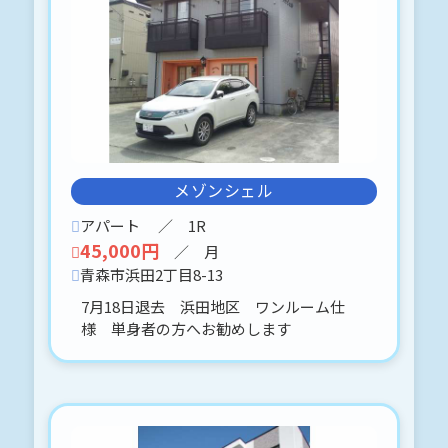
申込予約、入りましたo(^▽^)oありが
とうございました♪
2026-06-17
ホームタウンみどり B-205 青森市
緑1丁目14-1
南向き
メゾンシェル
ライトカラーが可愛い２LDKです。
大きなベランダが自慢です。
アパート
／ 1R
2台目駐車場に関しては、応相談（台数
45,000円
／ 月
に制限有るため、ご了承願います。）
青森市浜田2丁目8-13
*:.。.(＊๓´╰╯`๓＊).。.:*
7月18日退去 浜田地区 ワンルーム仕
内見可能です。(⋈◍＞◡＜◍)。✧♡
様 単身者の方へお勧めします
2026-06-14
花園2丁目
貸事務所・貸店舗（飲食・食品の販売
は不可です。）