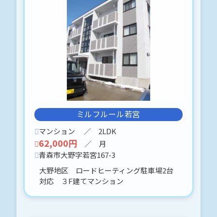
駐車場2台無料（除排雪有ります。）
3台目以降は1台に付き 4,400円です。
内見可能です(⋈◍＞◡＜◍)。✧♡
2026-06-12
青森市浪館前田2丁目4-15 中田様貸物
件
一戸建て貸物件
１F店舗使用（店舗又は事務所対応）
２F １LDK居住用スペース有ります。
内見可能です。 駐車場２台対応可能
ミルフルール若宮
です(⋈◍＞◡＜◍)。✧♡
マンション
／ 2LDK
写真の入替をしました。
62,000円
御覧願います。o(^▽^)o
／ 月
青森市大野字若宮167-3
大野地区 ロードヒーティング駐車場2台
2026-06-12
対応 ３F建てマンション
サンシティ花園-102 〒030-0966 青
森市花園２丁目４４－１０
物件掲載しました。
コンパクトな事務所です。(⋈◍＞◡＜