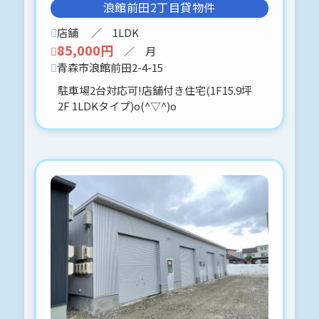
浪館前田2丁目貸物件
天井も高く、広い空間が有ります。
オーナーチェンジ物件になります。
店舗
／ 1LDK
価格は、オーナーチェンジ物件故、抑
85,000円
／ 月
えた金額となあっています。
ご検討、よろしくお願いします。
青森市浪館前田2-4-15
(⋈◍＞◡＜◍)。✧♡
駐車場2台対応可!店舗付き住宅(1F15.9坪
2F 1LDKタイプ)o(^▽^)o
2026-05-16
朝日プラザ堤町アーバンステージ-303
家賃の見直しをしました。
南向きです(⋈◍＞◡＜◍)。✧♡
2026-05-08
サンシティ花園-102 〒030-0966 青
森市花園２丁目４４－１０
申込予約、入りましたo(^▽^)oありが
とうございました♪
2026-05-01