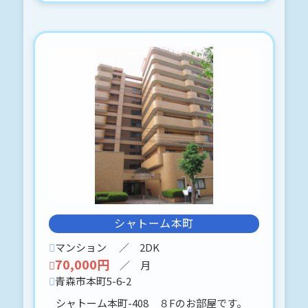
趣のある重厚な造りですo(^▽^)o
倉庫としてもOK (・∀-)b⌒☆
ガレージとしてもOK (・∀-)b⌒☆
電気使用可
通路部分 除排雪有ります。
あなた次第でお好きにお使いください
*:.。.(＊๓´╰╯`๓＊).。.:*
2026-05-23
勝田1丁目
一戸建 貸物件 約33.28坪
6月末退去予定です。内見に関しては、
シャトーム本町
事前予約をお願いします。
携帯 070-5324-4102迄、お願いしま
マンション
／ 2DK
す。
70,000円
／ 月
店舗としての利用も可能です
青森市本町5-6-2
(ღ✪v✪)。o♡
シャトーム本町-408 ８Fのお部屋です。