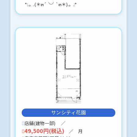
2026-03-06
*:.。.(＊๓´╰╯`๓＊).。.:*
朝日プラザ堤町Ⅱ-502
売りマンションです。
1LDKタイプです。
売買価格 500万円
内見に関しては、事前予約をお願いし
ます。
現況有姿の引渡しとします。
よろしくお願いします。(*´σー｀)エヘ
ヘ
2026-03-03
セントラルパーク近く
１LDKタイプです。
明るい南向きのお部屋です。
１Fが飲食店（ラーメン屋さん）になっ
ています。
サンシティ花園
気にならない方を希望しています。
店舗(建物一部)
／
内見に関しては、事前予約をお願いし
ます。
49,500円(税込)
／ 月
携帯 070-5324-4102迄、お願いしま