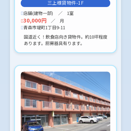
三上様貸物件-1F
対応してくれますので
雪の心配はありません(⋈◍＞◡＜◍)。
店舗(建物一部)
／ 1室
✧♡
30,000円
／ 月
よろしくお願いします。
青森市堤町1丁目9-11
国道近く！飲食店向き貸物件。約10坪程度
2026-02-22
あります。厨房器具有ります。
ティエラ-101 〒030-0912 青森市八
重田1丁目6-9
申込予約、入りましたo(^▽^)oありが
とうございました♪
2026-02-21
リンアドア-202 〒030-0823 青森市橋
本3丁目１０－１４
申込予約、入りましたo(^▽^)oありが
とうございました♪
2026-02-18