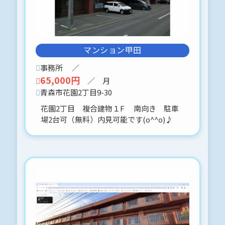
2026-04-28
サンシティ花園-101 〒030-0966 青
森市花園２丁目４４－１０
マンション甲田
申込予約、入りましたo(^▽^)oありが
とうございました♪
事務所
／
65,000円
／ 月
2026-04-28
青森市花園2丁目9-30
新規貸事務所（只今、修繕中です。）
花園2丁目 複合建物１F 南向き 駐車
新規貸店舗（只今、修繕中です。）
場2台可（無料）内見可能です(o^^o)♪
〒030-0966 青森市花園２丁目４４－
１０
サンシティ花園101
サンシティ花園102
貸事務所/貸店舗 只今、修繕中です
(⋈◍＞◡＜◍)。✧♡
内見に関しては、事前予約をお願いし
ます。