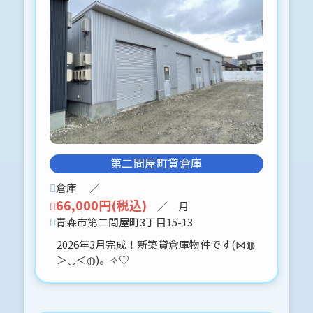
＞◡＜◍)。✧♡
2026-04-09
浪館前田
北東の角地（現在建物有りますが、解
体して引渡します。）
同番地 売り共同住宅（2世帯入居して
います。）
家賃収入有ります。
第二問屋町貸倉庫
全4世帯のうち、2世帯が入居していま
す。
倉庫
／
ご検討、よろしくお願いします。
66,000円(税込)
／ 月
青森市第二問屋町3丁目15-13
2026-04-09
2026年3月完成！新築貸倉庫物件です(⋈◍
羽白字沢田（油川駅近く）
＞◡＜◍)。✧♡
築浅住宅（セキスイハイム施工）価格
の見直ししました*:.。.(＊๓´╰╯`๓
＊).。.:*
所有者様から、写真を頂戴しましたの