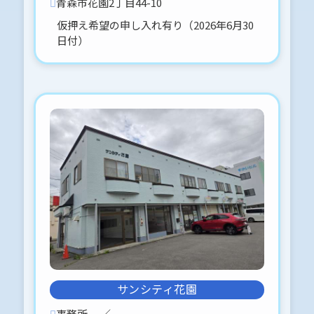
青森市花園2丁目44-10
す。
仮押え希望の申し入れ有り（2026年6月30
日付）
2026-02-26
■筒地駅近く♪
おぐらハイツB-101 〒030-0944
青森市筒井１丁目１１－４
3月末退去予定
ロードヒーティング対応 縦列 2台
駐車場可能
物件情報をUPしました。( ・ᴗ・
)⸝⚑⚐゛︎︎︎
■官公庁 徒歩圏内 ロードヒーティ
ング対応
メゾンひまわり-201 〒030-0812
青森市堤町2丁目16-3
物件情報をUPしました。( ・ᴗ・
)⸝⚑⚐゛︎︎︎
3月末退去予定
サンシティ花園
事務所
／