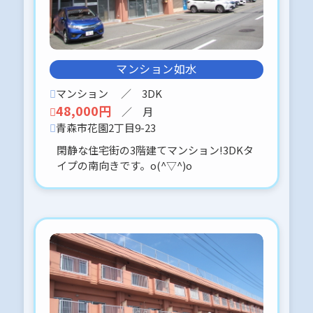
ています。( ・ᴗ・ )⚐⚑⚐”
2026-02-06
２月末退去予定
マンション如水
官公庁 徒歩圏内 １Rタイプ。
ロードヒーティング対応です。
マンション
／ 3DK
よろしくお願いします。( ・ᴗ・
48,000円
／ 月
)⚐⚑⚐”
青森市花園2丁目9-23
閑静な住宅街の3階建てマンション!3DKタ
2026-01-17
イプの南向きです。o(^▽^)o
青森市 羽白字沢田
セキスイハウス仕様 築浅売家(2018年
９月築）４LDKです。
カーポート付
現在入居中のため、内見に関しては、
事前予約をお願いします。
よろしくお願いします。
2026-01-12