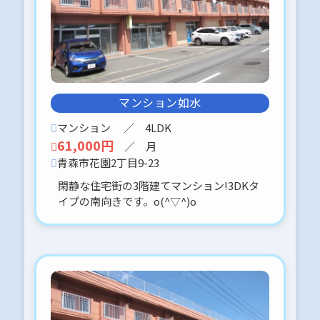
国道近く
交通便利
オートロック式マンション １LDKで
す。
内見に関しては、事前予約をお願いし
ます。
*:.。.(＊๓´╰╯`๓＊).。.:*
マンション如水
マンション
／ 4LDK
2025-12-22
61,000円
／ 月
金沢4丁目にリフォーム済
青森市花園2丁目9-23
カーポート付。５DKタイプの売家で
閑静な住宅街の3階建てマンション!3DKタ
す。
イプの南向きです。o(^▽^)o
780万円になります。
内見に関しては、事前予約をお願いし
ます。(o^^o)♪
2025-11-27
堤町 国道近く♡賃貸マンション 空
き有ります。