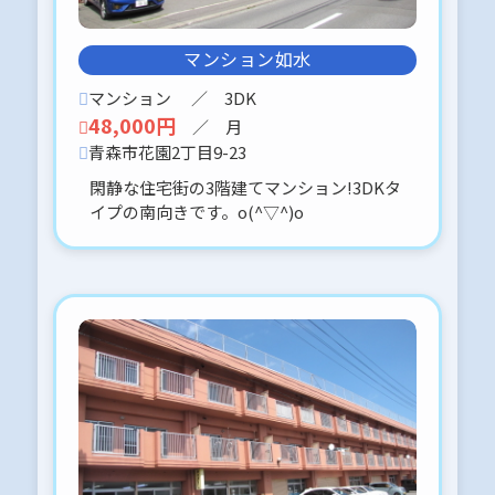
リンアドア-101 申込予約、入りまし
たo(^▽^)oありがとうございました♪
メゾンシェル-201 申込予約、入りま
マンション如水
したo(^▽^)oありがとうございました
♪
マンション
／ 3DK
48,000円
／ 月
青森市花園2丁目9-23
2026-02-06
松原通
閑静な住宅街の3階建てマンション!3DKタ
コンパクトな１LDKです。
イプの南向きです。o(^▽^)o
内見に関しては、事前予約をお願いし
ています。
よろしくお願いします。( ・ᴗ・
)⚐⚑⚐”
2026-02-06
新城 生協近く
３LDK 貸家 ３月中旬 修繕完了予
定
駐車場２台対応可能です。
内見に関しては、事前予約をお願いし