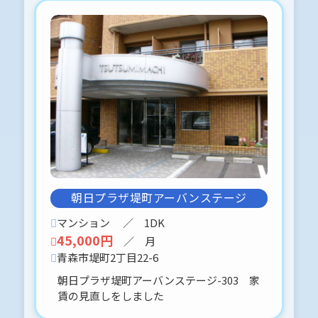
で掲載しました。
重厚感あり、。お勧め住宅です。
まずは、必見です(⋈◍＞◡＜◍)。✧♡
2026-03-22
はうすむらかみ-103 〒030-0813 青
森市松原2丁目７－７
申込予約、入りましたo(^▽^)oありが
とうございました♪
朝日プラザ堤町アーバンステージ
2026-03-20
リンアドア-102 〒030-0823 青森市橋
マンション
／ 1DK
本3丁目１０－１４
45,000円
／ 月
申込予約、入りましたo(^▽^)oありが
青森市堤町2丁目22-6
とうございました♪
朝日プラザ堤町アーバンステージ-303 家
賃の見直しをしました
2026-03-15
サンライトタウンⅡ-A