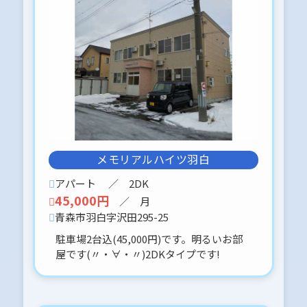
全てが揃っているワンルームです*:.。.
(＊๓´╰╯`๓＊).。.:*
w(☆o◎)w全部こみこみ 58,000円で
す。
2025-10-27
国道近く
飲食店向き１F 約10坪
貸物件です。
厨房器具有りますよ～♡
メモリアルハイツ羽白
初期費用が抑えられますよ♡
アパート
／ 2DK
45,000円
／ 月
2025-10-01
青森市羽白字沢田295-25
東造道３丁目 県病近く 交通便利
約４３．９２坪 南向きですo(^▽^)o
駐車場2台込(45,000円)です。明るいお部
お買い求めやすい価格設定が嬉しいで
屋です(〃・∀・〃)2DKタイプです!
す( ⊙⊙)!!
2025-09-29