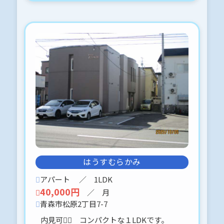
修繕途中ですが、写真を掲載しまし
た。♡カワ(・∀・)イイ!♡
ご検討、よろしくお願いします。
( ・ᴗ・ )⸝⚑⚐゛︎︎︎
2026-03-11
■ウォールデン-101 〒038-0004 青
森市富田4丁目５－２５
申込予約、入りましたo(^▽^)oあり
がとうございました♪
■おぐらハイツB-101 〒030-0944
青森市筒井１丁目１１－４
仮申込予約、入りましたo(^▽^)oあ
りがとうございました♪
はうすむらかみ
■メンディ-２F 201号 〒030-0844
青森市桂木2丁目1-13
アパート
／ 1LDK
申込予約、入りましたo(^▽^)oあり
40,000円
／ 月
がとうございました♪
青森市松原2丁目7-7
内見可👍🏻 コンパクトな１LDKです。