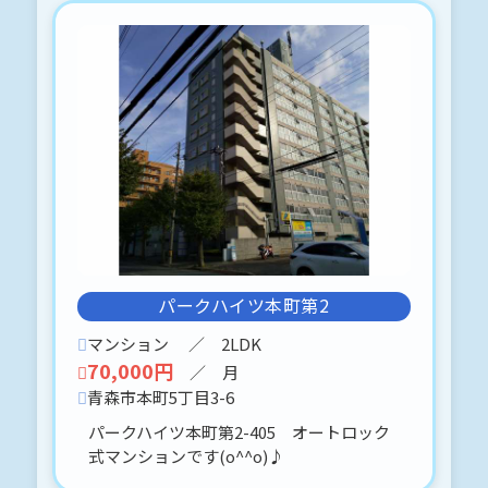
◍)。✧♡
2026-05-27
勝田1丁目
貸物件
一戸建てです。（33.28坪）
6月末退去予定
軽量鉄骨造りです。
内見に関しては、事前予約をお願いし
ます。(⋈◍＞◡＜◍)。✧♡
パークハイツ本町第2
2026-05-27
マンション
／ 2LDK
第二問屋町
70,000円
／ 月
新築貸物件が完成しました。
青森市本町5丁目3-6
49.68㎡（15.02坪）
間口：5.46m
パークハイツ本町第2-405 オートロック
奥行：9.1m
式マンションです(o^^o)♪
高さ：3m