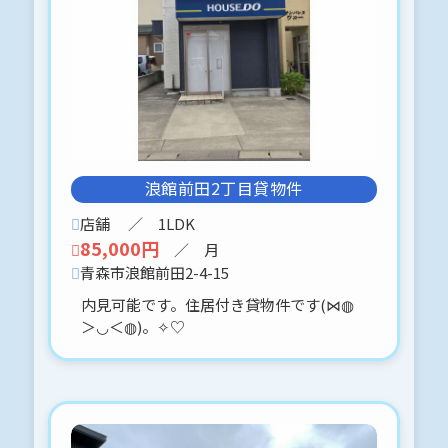
2026-04-21
マック青森コート-305号 青森市南佃2
丁目21-8 ３LDKです。
価格の見直しをしました。
６７８万円です。
オーナーチェンジ物件です。
内見は可能です。(⋈◍＞◡＜◍)。✧♡
事前予約をお願いします。*:.。.(＊๓
浪館前田2丁目貸物件
´╰╯`๓＊).。.:*
店舗
／ 1LDK
85,000円
／ 月
2026-04-16
青森市浪館前田2-4-15
緑1丁目
内見可能です。住居付き貸物件です(⋈◍
南向き
＞◡＜◍)。✧♡
ライトカラーが可愛い２LDKです。
大きなベランダが自慢です。
2台目駐車場に関しては、応相談（台数
に制限有るため、ご了承願います。）
*:.。.(＊๓´╰╯`๓＊).。.:*5月中旬を予
定していますが、内見は可能です(⋈◍