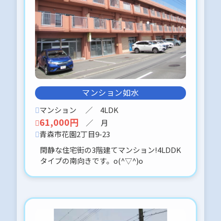
エアコン・FFストーブ付
内見に関しては、事前予約をお願いし
ます。
携帯 070-5324-4102迄、お願いしま
す。
2025-11-18
青森市浪館前田3丁目7-20（地番 3丁
マンション如水
目57番地8） 土地104.90㎡ 建物
80.31㎡
マンション
／ 4LDK
未入居物件です。
61,000円
／ 月
価格の見直しをしました。
是非、ご検討願います。よろしくお願
青森市花園2丁目9-23
いします。*:.。.(＊๓´╰╯`๓＊).。.:*
閑静な住宅街の3階建てマンション!4LDDK
タイプの南向きです。o(^▽^)o
2025-11-13
緑地区
圧巻の広さのワンルームタイプです。
エアコン・FFストーブ・ロードヒーテ
ィング対応